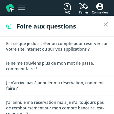
FAQ
Connexion
Panier
Foire aux questions
Est-ce que je dois créer un compte pour réserver sur
votre site internet ou sur vos applications ?
Je ne me souviens plus de mon mot de passe,
Oui la création d'un compte est obligatoire. Le golf doit
comment faire ?
pouvoir vous contacter facilement dans le cas où le
parcours ne serait pas praticable pour différentes raisons
ou tout autre évènement ne permettant pas de consommer
Je n’arrive pas à annuler ma réservation, comment
Très simple, vous avez accès à la fonction "Mot de passe
votre green fee.
faire ?
oublié ?" Au moment de votre connexion. Ainsi vous avez
uniquement à renseigner l'adresse email de votre compte
Bookandgolf pour recevoir un mail de réinitialisation de mot
J’ai annulé ma réservation mais je n’ai toujours pas
Sur Bookandgolf vous pouvez annuler jusqu'à la dernière
de passe.
de remboursement sur mon compte bancaire, est-
minute en fonction des conditions spéciales du golf que
Découvrez les golfs de la
ce normal ?