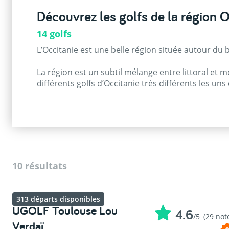
Découvrez les golfs de la région 
14 golfs
L’Occitanie est une belle région située autour du
La région est un subtil mélange entre littoral et m
différents golfs d’Occitanie très différents les un
de guerrier en assistant à ce sublime évènement q
10 résultats
313 départs disponibles
UGOLF Toulouse Lou
4.6
/5
(29 not
Verdaï