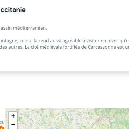
Occitanie
 bassin méditerranéen.
ontagne, ce qui la rend aussi agréable à visiter en hiver qu’
s des autres. La cité médiévale fortifiée de Carcassonne est u
ue sont les joutes de Sète.
+
es)
−