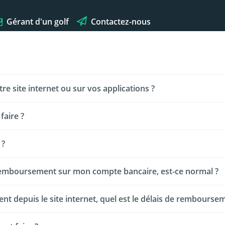
Gérant d'un golf
Contactez-nous
re site internet ou sur vos applications ?
aire ?
ir vous contacter facilement dans le cas où le parcours ne serait pa
 ?
ié ?" Au moment de votre connexion. Ainsi vous avez uniquement à 
e remboursement sur mon compte bancaire, est-ce normal ?
 en fonction des conditions spéciales du golf que vous retrouvez d
s Mes réservations pour annuler.
 depuis le site internet, quel est le délais de rembourse
eut se passer quelques jours lors desquels nous faisons le rembo
oyez remboursé.e dépend ensuite de votre banque.