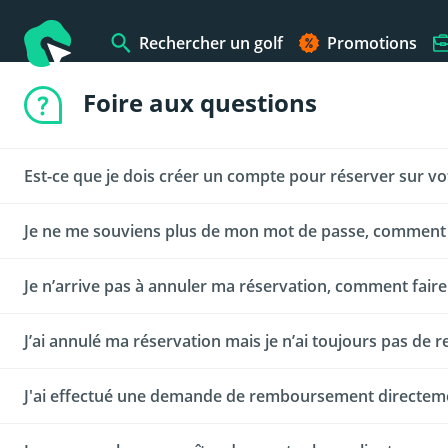
Rechercher un golf
Promotions
Foire aux questions
Est-ce que je dois créer un compte pour réserver sur vot
Je ne me souviens plus de mon mot de passe, comment f
Oui la création d'un compte est obligatoire. Le golf doit pouvo
ne permettant pas de consommer votre green fee.
Je n’arrive pas à annuler ma réservation, comment faire
Très simple, vous avez accès à la fonction "Mot de passe oubl
recevoir un mail de réinitialisation de mot de passe.
J’ai annulé ma réservation mais je n’ai toujours pas d
Sur Bookandgolf vous pouvez annuler jusqu'à la dernière minute
connecter sur notre site ou applications puis rendez-vous dan
J'ai effectué une demande de remboursement directement
Entre votre demande d'annulation et votre remboursement, il p
nécessaire, nous vous envoyons un mail. Le temps que vous s